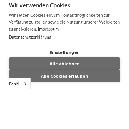
Praca
Wir verwenden Cookies
Prasa
Wir setzen Cookies ein, um Kontaktmöglichkeiten zur
Verfügung zu stellen sowie die Nutzung unserer Webseiten
Aktualności
zu analysieren.
Impressum
Datenschutzerklärung
Handlowiec
Einstellungen
Zarezerwuj demo
Alle ablehnen
Przewodniki
Alle Cookies erlauben
Blog
Polski
Klient
Jak to działa