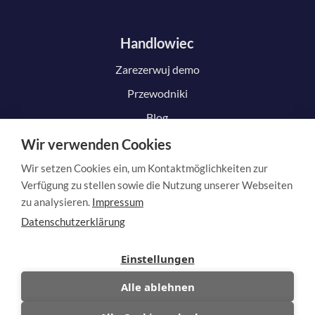
Handlowiec
Zarezerwuj demo
Przewodniki
Blog
Wir verwenden Cookies
Wir setzen Cookies ein, um Kontaktmöglichkeiten zur
Klient
Verfügung zu stellen sowie die Nutzung unserer Webseiten
zu analysieren.
Impressum
Jak to działa
Datenschutzerklärung
Zgłoszenie roszczenia
Einstellungen
Unieważnić umowę
Alle ablehnen
Anulować umowę